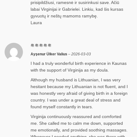
prisipildžiusi, ramesnė ir susirinkusi save. Ačiū
labai Virginijai ir Gabrielei. Linkiu, kad šis kursas
gyvuotų ir neštų mamoms ramybę.
Laura
Ayşenur Ülker Valius
–
2026-03-03
I had a truly wonderful birth experience in Kaunas
with the support of Virginija as my doula.
Although my husband is Lithuanian, I was very
hesitant because my Lithuanian is not fluent, and I
was honestly very afraid of giving birth in a foreign
country. I was under a great deal of stress and
found myself constantly in tears.
Virginija continuously reassured and comforted
me. She called me to calm me down, supported
me emotionally, and provided soothing massages.
Whenever I needed anything, she was there with