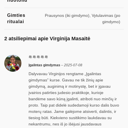
nuotoliu
Gimties
Prausynos (iki gimdymo), Vytulavimas (po
ritualai
gimdymo)
2 atsiliepimai apie
Virginija Masaitė
Įgalintas gimdymas
–
2025-07-08
Dalyvavau Virginijos rengtame „Įgalintas
gimdymas” kurse. Gavau ne tik žinių apie
gimdymą, auginimą ir motinystę, bet ir įgavau
įvairios patirties judesio praktikoje, kurioje
bandėme savo kūną įgalinti, atriboti nuo minčių ir
proto. Taip pat didelė sudedamoji kurso dalis buvo
moterų ratas. Jame galėjome atsiverti, dalintis, ir
tiesiog būti. Kiekvieno susitikimo laukdavau su
nekantrumu, nes iš jo išėjusi jausdavaus