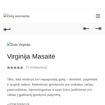
Virginija Masaitė
(
2
atsiliepimai)
Tikiu, kad moterys turi nepaprastą galią – išnešioti, pagimdyti
ir auginti vaikus. Kiekvienas gimdymas yra unikalus, tačiau
pasiruošimas, sąmoningumas ir savo kūno pažinimas yra
raktas į įgalinantį gimdymo patyrimą.
+37062059119