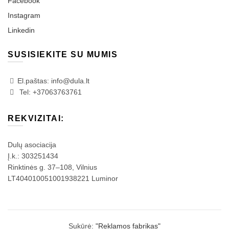
Facebook
Instagram
Linkedin
SUSISIEKITE SU MUMIS
El.paštas: info@dula.lt
Tel: +37063763761
REKVIZITAI:
Dulų asociacija
Į.k.: 303251434
Rinktinės g. 37–108, Vilnius
LT404010051001938221 Luminor
Sukūrė:
"Reklamos fabrikas"