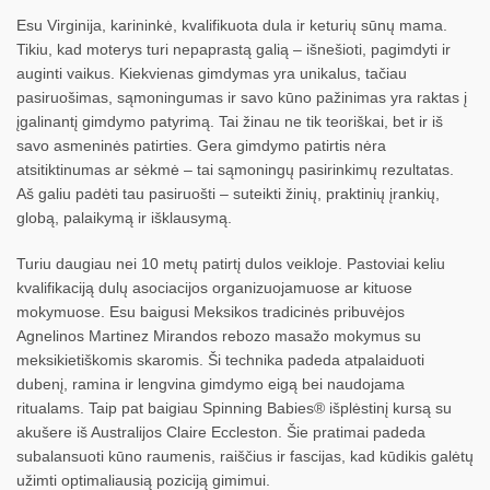
Esu Virginija, karininkė, kvalifikuota dula ir keturių sūnų mama.
Tikiu, kad moterys turi nepaprastą galią – išnešioti, pagimdyti ir
auginti vaikus. Kiekvienas gimdymas yra unikalus, tačiau
pasiruošimas, sąmoningumas ir savo kūno pažinimas yra raktas į
įgalinantį gimdymo patyrimą. Tai žinau ne tik teoriškai, bet ir iš
savo asmeninės patirties. Gera gimdymo patirtis nėra
atsitiktinumas ar sėkmė – tai sąmoningų pasirinkimų rezultatas.
Aš galiu padėti tau pasiruošti – suteikti žinių, praktinių įrankių,
globą, palaikymą ir išklausymą.
Turiu daugiau nei 10 metų patirtį dulos veikloje. Pastoviai keliu
kvalifikaciją dulų asociacijos organizuojamuose ar kituose
mokymuose. Esu baigusi Meksikos tradicinės pribuvėjos
Agnelinos Martinez Mirandos rebozo masažo mokymus su
meksikietiškomis skaromis. Ši technika padeda atpalaiduoti
dubenį, ramina ir lengvina gimdymo eigą bei naudojama
ritualams. Taip pat baigiau Spinning Babies® išplėstinį kursą su
akušere iš Australijos Claire Eccleston. Šie pratimai padeda
subalansuoti kūno raumenis, raiščius ir fascijas, kad kūdikis galėtų
užimti optimaliausią poziciją gimimui.