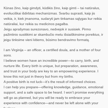
Kūnas žino, kaip gimdyti, kūdikis žino, kaip gimti – tai natūralus,
evoliuciškai išdirbtas mechanizmas. Svarbu suprasti, kaip jis
veikia, ir, kiek įmanoma, sudaryti jam tinkamas sąlygas kur reikia
natūraliai, kur reikia su medicinos pagalba.
Jeigu aprašymas surezonavo, nedvejok ir susisiek. Pirmo
pažintinio susitikimi ar skambučio metu išsiaiškinsime poreikius, ir
jeigu tinksime vieni kitiems, būsimo bendravimo formatą.
I am Virginija – an officer, a certified doula, and a mother of four
sons.
I believe women have an incredible power—to carry, birth, and
nurture life. Every birth is unique, but preparation, awareness,
and trust in your body are key to an empowering experience. I
know this not just in theory but from my births.
A positive birth is not luck—it’s the result of informed choices.
I can help you prepare—offering knowledge, guidance, emotional
support, and a safe space to be heard. I won’t promise everything
will go as planned, but you will be ready to embrace your
experience with confidence—and never be left alone with your