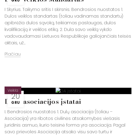
GRU
I Skyrius. Taikymo sritis I skirsnis. Bendrosios nuostatos 1.
Dulos veiklos standartas (toliau vadinamas standartu)
apibrėžia dulos sąvoką, teikiamas paslaugas, dulos
kvalifikaciją ir veiklos etiką. 2. Dula savo veiklą vykdo
vadovaudamasi Lietuvos Respublikoje galiojančiais teisės
aktais, už...
Plačiau
Veikla
20
Dulų asociacijos įstatai
GRU
I. Bendrosios nuostatos 1. Dulų asociacija (toliau –
Asociacija) yra ribotos civilinės atsakomybės viešasis
juridinis asmuo, kurio teisinė forma yra asociacija. Pagal
savo prievoles Asociacija atsako visu savo turtu ir