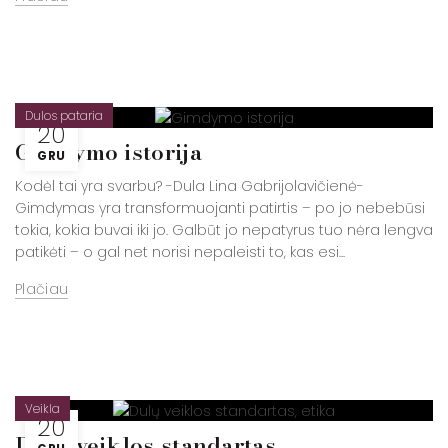
Dulos pataria
20
Gimdymo istorija
GRU
Kodėl tai yra svarbu? -Dula Lina Gabrijolavičienė-
Gimdymas yra transformuojanti patirtis – po jo nebebūsi
tokia, kokia buvai iki jo. Galbūt jo nepatyrus tuo nėra lengva
patikėti – o gal net norisi nepaleisti to, kas esi...
Plačiau
Veikla
20
Dulų veiklos standartas