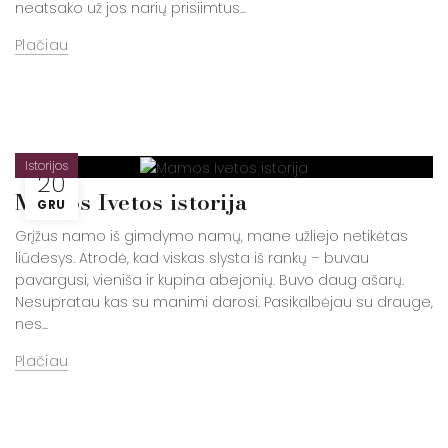
neatsako už jos narių prisiimtus...
Plačiau
Istorijos
20
Mamos Ivetos istorija
GRU
Grįžus namo iš gimdymo namų, mane užliejo netikėtas
liūdesys. Atrodė, kad viskas slysta iš rankų – buvau
pavargusi, vieniša ir kupina abejonių. Buvo daug ašarų.
Nesupratau kas su manimi darosi. Pasikalbėjau su drauge,
nes...
Plačiau