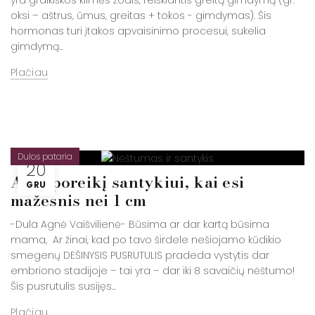
oksi – aštrus, ūmus, greitas + tokos - gimdymas). Šis
hormonas turi įtakos apvaisinimo procesui, sukelia
gimdymą...
Plačiau
Dulos pataria
20
Apie poreikį santykiui, kai esi
GRU
mažesnis nei 1 cm
-Dula Agnė Vaišvilienė- Būsima ar dar kartą būsima
mama, Ar žinai, kad po tavo širdele nešiojamo kūdikio
smegenų DEŠINYSIS PUSRUTULIS pradeda vystytis dar
embriono stadijoje – tai yra – dar iki 8 savaičių nėštumo!
Šis pusrutulis susijęs...
Plačiau