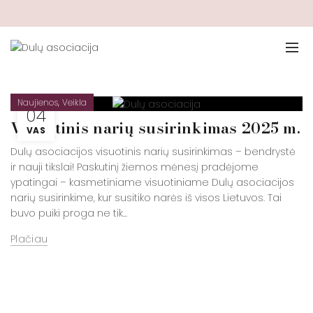
,
Naujienos
Veikla
04
Visuotinis narių susirinkimas 2025 m.
VAS
Dulų asociacijos visuotinis narių susirinkimas – bendrystė
ir nauji tikslai! Paskutinį žiemos mėnesį pradėjome
ypatingai – kasmetiniame visuotiniame Dulų asociacijos
narių susirinkime, kur susitiko narės iš visos Lietuvos. Tai
buvo puiki proga ne tik...
Plačiau