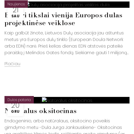
Naujienos
21
Bendri tikslai vienija Europos dulas
SAU
projektinėse veiklose
Kaip galbūt žinote, Lietuvos Dulų asociacija jau aštuntus
metus yra Europos dulų tinklo (European Doula Network
arba EDN) narė. Prieš kelias dienas EDN atstovės pateikė
paraišką į Melindos Gates fondą. Siekiame gauti 1 milijoną...
Plačiau
Dulos pataria
20
Natūralus oksitocinas
GRU
Endogeninio, arba natūralaus, oksitocino poveikis
gimdymo metu -Dula Jurga Jankauskienė- Oksitocinas
yra graikiškos kilmės žodis, reiškiantis greitą gimdymą (gr.