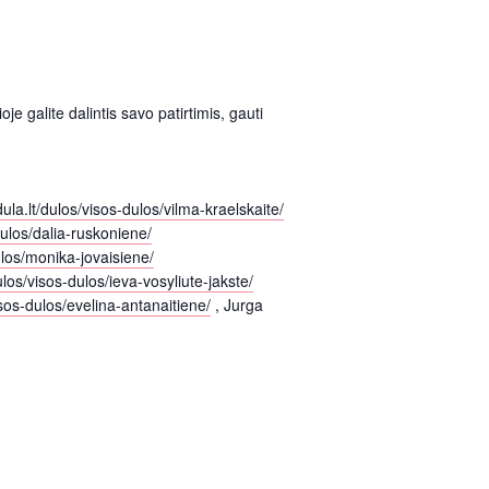
e galite dalintis savo patirtimis, gauti
ula.lt/dulos/visos-dulos/vilma-kraelskaite/
dulos/dalia-ruskoniene/
ulos/monika-jovaisiene/
ulos/visos-dulos/ieva-vosyliute-jakste/
isos-dulos/evelina-antanaitiene/
, Jurga