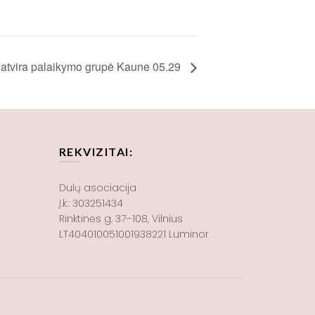
– atvira palaikymo grupė Kaune 05.29
REKVIZITAI:
Dulų asociacija
Į.k.: 303251434
Rinktinės g. 37–108, Vilnius
LT404010051001938221 Luminor