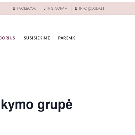
FACEBOOK
INSTAGRAM
INFO@DULA.LT
DORIUS
SUSISIEKIME
PAREMK
aikymo grupė