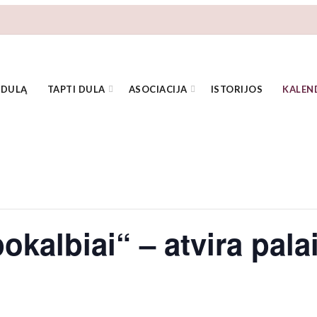
 DULĄ
TAPTI DULA
ASOCIACIJA
ISTORIJOS
KALEN
okalbiai“ – atvira pal