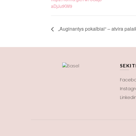
aDjJutKW9
„Auginantys pokalbiai“ – atvira pal
SEKIT
Faceb
Instag
Linkedi