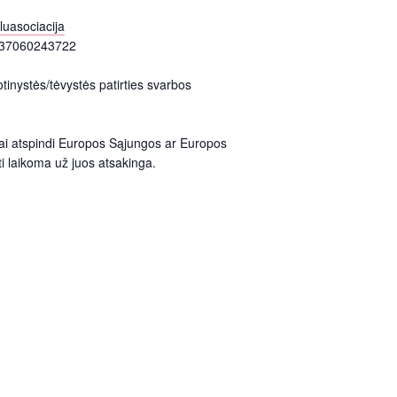
luasociacija
u +37060243722
tinystės/tėvystės patirties svarbos
nai atspindi Europos Sąjungos ar Europos
i laikoma už juos atsakinga.