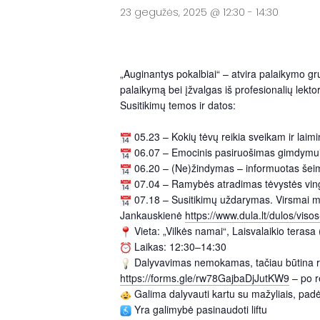
23 gegužės, 2025 @ 12:30
-
14:30
„Auginantys pokalbiai“ – atvira palaikymo gru
palaikymą bei įžvalgas iš profesionalių lekto
Susitikimų temos ir datos:
05.23 – Kokių tėvų reikia sveikam ir laim
06.07 – Emocinis pasiruošimas gimdymui i
06.20 – (Ne)žindymas – informuotas šeim
07.04 – Ramybės atradimas tėvystės vingr
07.18 – Susitikimų uždarymas. Virsmai mot
Jankauskienė
https://www.dula.lt/dulos/viso
Vieta: „Vilkės namai“, Laisvalaikio terasa
Laikas: 12:30–14:30
Dalyvavimas nemokamas, tačiau būtina re
https://forms.gle/rw78GajbaDjJutKW9
– po re
Galima dalyvauti kartu su mažyliais, padė
Yra galimybė pasinaudoti liftu