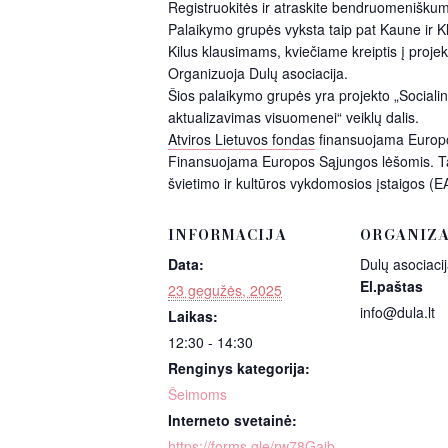
Registruokitės ir atraskite bendruomeniškum
Palaikymo grupės vyksta taip pat Kaune ir Kl
Kilus klausimams, kviečiame kreiptis į proje
Organizuoja Dulų asociacija.
Šios palaikymo grupės yra projekto „Socialinę
aktualizavimas visuomenei“ veiklų dalis.
Atviros Lietuvos fondas
finansuojama Europ
Finansuojama Europos Sąjungos lėšomis. Tači
švietimo ir kultūros vykdomosios įstaigos (
INFORMACIJA
ORGANIZA
Data:
Dulų asociaci
El.paštas
23 gegužės, 2025
info@dula.lt
Laikas:
12:30 - 14:30
Renginys kategorija:
Šeimoms
Interneto svetainė:
https://forms.gle/rw78Gajb