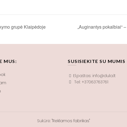
aikymo grupė Klaipėdoje
„Auginantys pokalbiai“ 
E MUS:
SUSISIEKITE SU MUMIS
ook
El.paštas: info@dula.lt
Tel: +37063763761
ram
n
Sukūrė:
"Reklamos fabrikas"