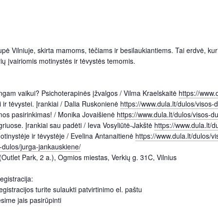
pė Vilniuje, skirta mamoms, tėčiams ir besilaukiantiems. Tai erdvė, kurioj
rių įvairiomis motinystės ir tėvystės temomis.
ingam vaikui? Psichoterapinės įžvalgos / Vilma Kraelskaitė
https://www.d
r tėvystei. Įrankiai / Dalia Ruskonienė
https://www.dula.lt/dulos/visos-
os pasirinkimas! / Monika Jovaišienė
https://www.dula.lt/dulos/visos-d
iuose. Įrankiai sau padėti / Ieva Vosyliūtė-Jakštė
https://www.dula.lt/d
inystėje ir tėvystėje / Evelina Antanaitienė
https://www.dula.lt/dulos/v
s-dulos/jurga-jankauskiene/
 (Outlet Park, 2 a.), Ogmios miestas, Verkių g. 31C, Vilnius
gistracija:
gistracijos turite sulaukti patvirtinimo el. paštu
sime jais pasirūpinti