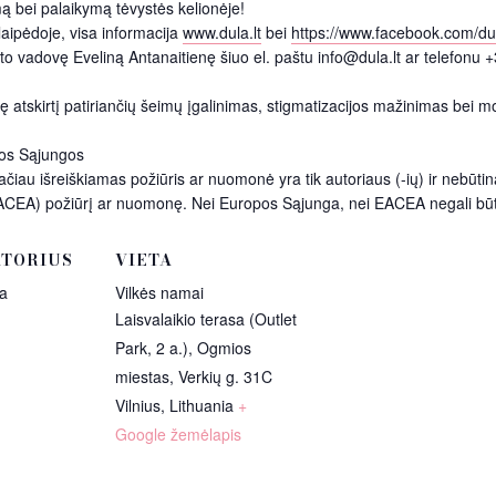
ą bei palaikymą tėvystės kelionėje!
aipėdoje, visa informacija
www.dula.lt
bei
https://www.facebook.com/du
kto vadovę Eveliną Antanaitienę šiuo el. paštu info@dula.lt ar telefon
 atskirtį patiriančių šeimų įgalinimas, stigmatizacijos mažinimas bei mo
os Sąjungos
au išreiškiamas požiūris ar nuomonė yra tik autoriaus (-ių) ir nebūti
EACEA) požiūrį ar nuomonę. Nei Europos Sąjunga, nei EACEA negali būt
TORIUS
VIETA
ja
Vilkės namai
Laisvalaikio terasa (Outlet
Park, 2 a.), Ogmios
miestas, Verkių g. 31C
Vilnius
,
Lithuania
+
Google žemėlapis