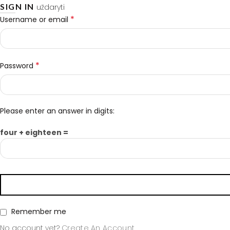
SIGN IN
uždaryti
*
Username or email
*
Password
Please enter an answer in digits:
four + eighteen =
Remember me
No account yet?
Create An Account